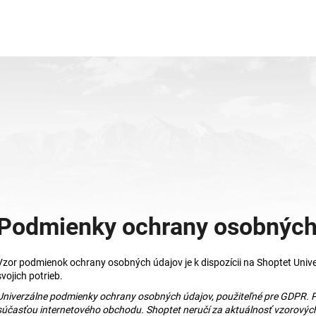
What are you looking for?
SEARCH
We recommend
Podmienky ochrany osobných
Vzor podmienok ochrany osobných údajov je k dispozícii na Shoptet Univer
svojich potrieb.
Univerzálne podmienky ochrany osobných údajov, použiteľné pre GDPR.
súčasťou internetového obchodu. Shoptet neručí za aktuálnosť vzorovýc