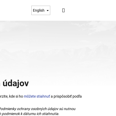
Login
Shopping
English
cart
 údajov
zite, kde si ho
môžete stiahnuť
a prispôsobiť podľa
Next
 Podmienky ochrany osobných údajov sú nutnou
h podmienok k dátumu ich stiahnutia.