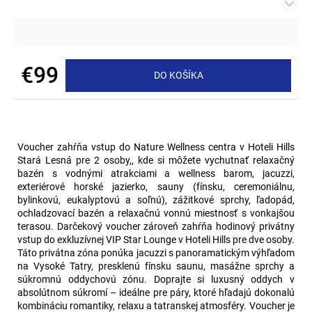
č
a
m
e
€99
DO KOŠÍKA
HOTEL
Jednotková
HORIZONT
cena:
RESORT
-
STANDARD
Voucher zahŕňa vstup do Nature Wellness centra v Hoteli Hills
€360
Stará Lesná pre 2 osoby,, kde si môžete vychutnať relaxačný
bazén s vodnými atrakciami a wellness barom, jacuzzi,
exteriérové horské jazierko, sauny (fínsku, ceremoniálnu,
bylinkovú, eukalyptovú a soľnú), zážitkové sprchy, ľadopád,
ochladzovací bazén a relaxačnú vonnú miestnosť s vonkajšou
terasou. Darčekový voucher zároveň zahŕňa hodinový privátny
vstup do exkluzívnej VIP Star Lounge v Hoteli Hills pre dve osoby.
Táto privátna zóna ponúka jacuzzi s panoramatickým výhľadom
na Vysoké Tatry, presklenú fínsku saunu, masážne sprchy a
súkromnú oddychovú zónu. Doprajte si luxusný oddych v
absolútnom súkromí – ideálne pre páry, ktoré hľadajú dokonalú
kombináciu romantiky, relaxu a tatranskej atmosféry. Voucher je