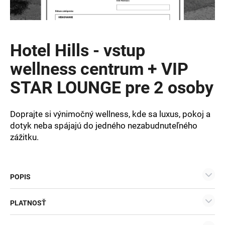
á
j
s
Hotel Hills - vstup
ť
?
wellness centrum + VIP
STAR LOUNGE pre 2 osoby
Doprajte si výnimočný wellness, kde sa luxus, pokoj a
HĽADAŤ
dotyk neba spájajú do jedného nezabudnuteľného
zážitku.
O
d
POPIS
p
o
r
PLATNOSŤ
ú