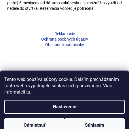
platný 6 mesiacov od dátumu zakúpenia a je možné ho využiť od
nedele do štvrtka. Rezervácia vopred je potrebná.
Z
á
Reklamácie
p
Ochrana osobných údajov
ä
Obchodné podmienky
t
i
e
Tento web používa súbory cookie. Ďalším prechádzaním
tohto webu vyjadrujete súhlas s ich používaním. Viac
informácií
tu
.
Nastavenie
Vytvoril Shoptet
Copyright 2026
©Tatra Trading International s.r.o.
. Všetky práva
Odmietnuť
Súhlasím
vyhradené.