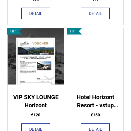
o
+ večera pre 2
á
v
osoby
DETAIL
DETAIL
j
s
ť
TIP
TIP
?
HĽADAŤ
O
VIP SKY LOUNGE
Hotel Horizont
d
Horizont
Resort - vstup
p
o
wellness centrum
€120
€150
r
+ VIP SKY
ú
LOUNGE pre 2
DETAIL
DETAIL